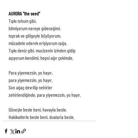
AURORA “the seed”
Tıpkı tohum gibi,
bilmiyorum nereye gideceğimi,
toprak ve gölgeyle büyüyorum,
mücadele ederek erişiyorum ışığa.
Tıpkı deniz gibi, mucizenin izinden gidip
açıyorum kendimi, hepsi ağır çekimde.
Para yiyemezsin, yo hayır,
para yiyemezsin, yo hayır.
Son ağaç devrilip nehirler
zehirlendiğinde, para yiyemezsin, yo hayır.
Güneşle besle beni, havayla besle,
Hakikatlerle besle beni, dualarla besle.