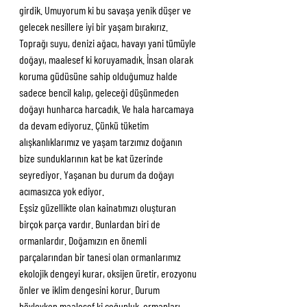
girdik. Umuyorum ki bu savaşa yenik düşer ve 
gelecek nesillere iyi bir yaşam bırakırız.
Toprağı suyu, denizi ağacı, havayı yani tümüyle 
doğayı, maalesef ki koruyamadık. İnsan olarak 
koruma güdüsüne sahip olduğumuz halde 
sadece bencil kalıp, geleceği düşünmeden 
doğayı hunharca harcadık. Ve hala harcamaya 
da devam ediyoruz. Çünkü tüketim 
alışkanlıklarımız ve yaşam tarzımız doğanın 
bize sunduklarının kat be kat üzerinde 
seyrediyor. Yaşanan bu durum da doğayı 
acımasızca yok ediyor.
Eşsiz güzellikte olan kainatımızı oluşturan 
birçok parça vardır. Bunlardan biri de 
ormanlardır. Doğamızın en önemli 
parçalarından bir tanesi olan ormanlarımız 
ekolojik dengeyi kurar, oksijen üretir, erozyonu 
önler ve iklim dengesini korur. Durum 
böyleyken maalesef ki çoğunluk, ormanları 