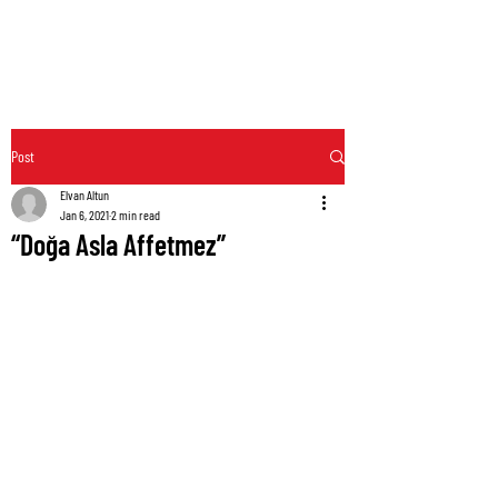
Post
Elvan Altun
Jan 6, 2021
2 min read
“Doğa Asla Affetmez”