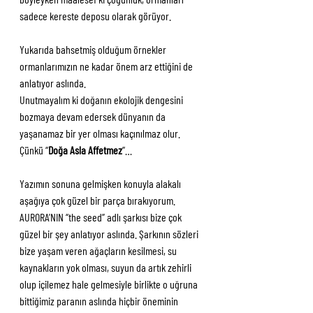
sadece kereste deposu olarak görüyor. 
Yukarıda bahsetmiş olduğum örnekler 
ormanlarımızın ne kadar önem arz ettiğini de 
anlatıyor aslında. 
Unutmayalım ki doğanın ekolojik dengesini 
bozmaya devam edersek dünyanın da 
yaşanamaz bir yer olması kaçınılmaz olur. 
Çünkü “
Doğa Asla Affetmez
”…
Yazımın sonuna gelmişken konuyla alakalı 
aşağıya çok güzel bir parça bırakıyorum. 
AURORA'NIN “the seed” adlı şarkısı bize çok 
güzel bir şey anlatıyor aslında. Şarkının sözleri 
bize yaşam veren ağaçların kesilmesi, su 
kaynakların yok olması, suyun da artık zehirli 
olup içilemez hale gelmesiyle birlikte o uğruna 
bittiğimiz paranın aslında hiçbir öneminin 